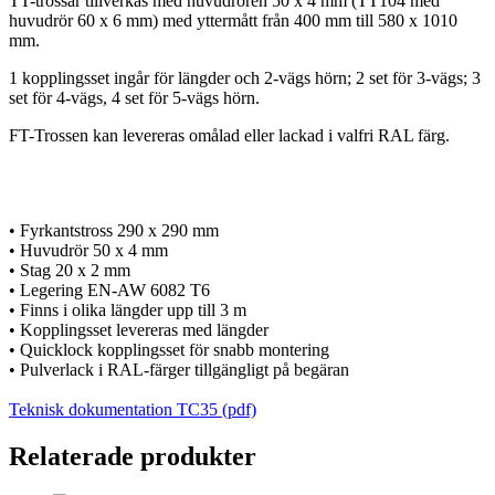
TT-trossar tillverkas med huvudrören 50 x 4 mm (TT104 med
huvudrör 60 x 6 mm) med yttermått från 400 mm till 580 x 1010
mm.
1 kopplingsset ingår för längder och 2-vägs hörn; 2 set för 3-vägs; 3
set för 4-vägs, 4 set för 5-vägs hörn.
FT-Trossen kan levereras omålad eller lackad i valfri RAL färg.
• Fyrkantstross 290 x 290 mm
• Huvudrör 50 x 4 mm
• Stag 20 x 2 mm
• Legering EN-AW 6082 T6
• Finns i olika längder upp till 3 m
• Kopplingsset levereras med längder
• Quicklock kopplingsset för snabb montering
• Pulverlack i RAL-färger tillgängligt på begäran
Teknisk dokumentation TC35 (pdf)
Relaterade produkter