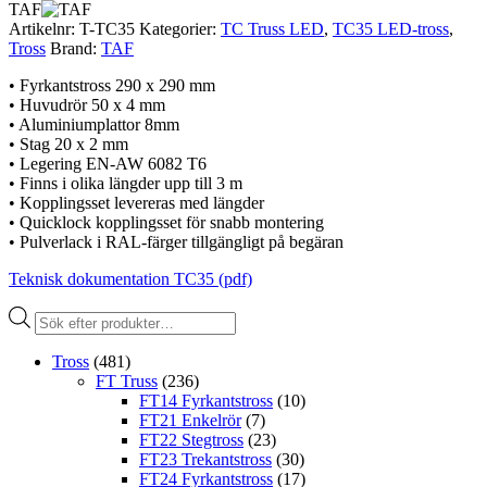
TAF
Artikelnr:
T-TC35
Kategorier:
TC Truss LED
,
TC35 LED-tross
,
Tross
Brand:
TAF
• Fyrkantstross 290 x 290 mm
• Huvudrör 50 x 4 mm
• Aluminiumplattor 8mm
• Stag 20 x 2 mm
• Legering EN-AW 6082 T6
• Finns i olika längder upp till 3 m
• Kopplingsset levereras med längder
• Quicklock kopplingsset för snabb montering
• Pulverlack i RAL-färger tillgängligt på begäran
Teknisk dokumentation TC35 (pdf)
Produktsökning
Tross
(481)
FT Truss
(236)
FT14 Fyrkantstross
(10)
FT21 Enkelrör
(7)
FT22 Stegtross
(23)
FT23 Trekantstross
(30)
FT24 Fyrkantstross
(17)