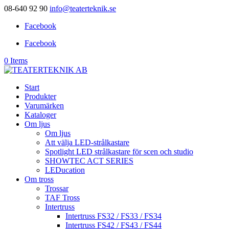
08-640 92 90
info@teaterteknik.se
Facebook
Facebook
0 Items
Start
Produkter
Varumärken
Kataloger
Om ljus
Om ljus
Att välja LED-strålkastare
Spotlight LED strålkastare för scen och studio
SHOWTEC ACT SERIES
LEDucation
Om tross
Trossar
TAF Tross
Intertruss
Intertruss FS32 / FS33 / FS34
Intertruss FS42 / FS43 / FS44