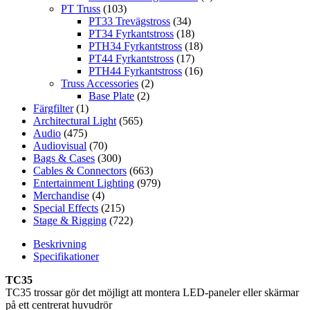
PT Truss
(103)
PT33 Trevägstross
(34)
PT34 Fyrkantstross
(18)
PTH34 Fyrkantstross
(18)
PT44 Fyrkantstross
(17)
PTH44 Fyrkantstross
(16)
Truss Accessories
(2)
Base Plate
(2)
Färgfilter
(1)
Architectural Light
(565)
Audio
(475)
Audiovisual
(70)
Bags & Cases
(300)
Cables & Connectors
(663)
Entertainment Lighting
(979)
Merchandise
(4)
Special Effects
(215)
Stage & Rigging
(722)
Beskrivning
Specifikationer
TC35
TC35 trossar gör det möjligt att montera LED-paneler eller skärmar
på ett centrerat huvudrör