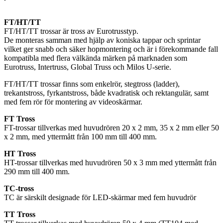
FT/HT/TT
FT/HT/TT trossar är tross av Eurotrusstyp.
De monteras samman med hjälp av koniska tappar och sprintar
vilket ger snabb och säker hopmontering och är i förekommande fall
kompatibla med flera välkända märken på marknaden som
Eurotruss, Intertruss, Global Truss och Milos U-serie.
FT/HT/TT trossar finns som enkelrör, stegtross (ladder),
trekantstross, fyrkantstross, både kvadratisk och rektangulär, samt
med fem rör för montering av videoskärmar.
FT Tross
FT-trossar tillverkas med huvudrören 20 x 2 mm, 35 x 2 mm eller 50
x 2 mm, med yttermått från 100 mm till 400 mm.
HT Tross
HT-trossar tillverkas med huvudrören 50 x 3 mm med yttermått från
290 mm till 400 mm.
TC-tross
TC är särskilt designade för LED-skärmar med fem huvudrör
TT Tross