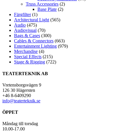
Truss Accessories
(2)
Base Plate
(2)
Färgfilter
(1)
Architectural Light
(565)
Audio
(475)
Audiovisual
(70)
Bags & Cases
(300)
Cables & Connectors
(663)
Entertainment Lighting
(979)
Merchandise
(4)
Special Effects
(215)
Stage & Rigging
(722)
TEATERTEKNIK AB
Vretensborgsvägen 9
126 30 Hägersten
+46 8-6409290
info@teaterteknik.se
ÖPPET
Måndag till torsdag
10.00-17.00