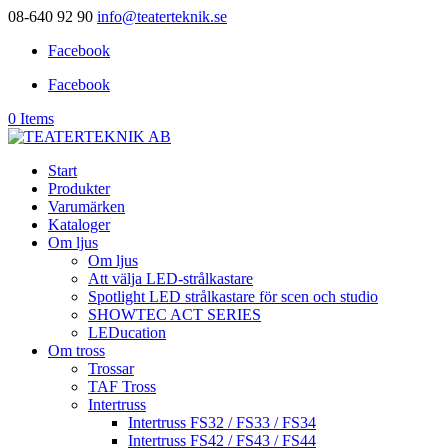
08-640 92 90
info@teaterteknik.se
Facebook
Facebook
0 Items
Start
Produkter
Varumärken
Kataloger
Om ljus
Om ljus
Att välja LED-strålkastare
Spotlight LED strålkastare för scen och studio
SHOWTEC ACT SERIES
LEDucation
Om tross
Trossar
TAF Tross
Intertruss
Intertruss FS32 / FS33 / FS34
Intertruss FS42 / FS43 / FS44