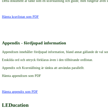
Detta dokument är tänkt som en kravställning och guide, men fungerar även som
Hämta kravlistan som PDF
Appendix - fördjupad information
Appendixen innehåller fördjupad information, bland annat gällande de val so
Enskilda ord och uttryck förklaras även i den tillhörande ordlistan.
Appendix och Kravställning är tänkta att användas parallellt.
Hämta appendixen som PDF
Hämta appendix som PDF
LEDucation