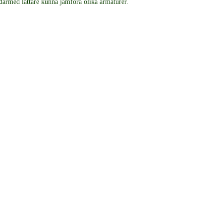
 därmed lättare kunna jämföra olika armaturer.