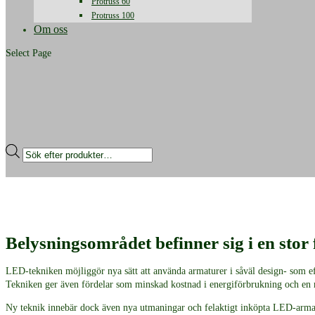
Protruss 60
Protruss 100
Om oss
Select Page
Produktsökning
Belysningsområdet befinner sig i en stor
LED-tekniken möjliggör nya sätt att använda armaturer i såväl design- som ef
Tekniken ger även fördelar som minskad kostnad i energiförbrukning och en möj
Ny teknik innebär dock även nya utmaningar och felaktigt inköpta LED-arma