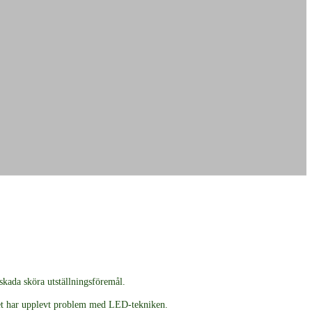
skada sköra utställningsföremål.
det har upplevt problem med LED-tekniken.