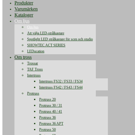
Produkter
Varumärken
Kataloger
Om ljus
Om ljus
Att välja LED-strålkastare
Spotlight LED strålkastare för scen och studio
SHOWTEC ACT SERIES
LEDucation
Om tross
Trossar
TAF Tross
Intertruss
Intertruss FS32 / FS33 / FS34
Intertruss FS42 / FS43 / FS44
Protruss
Protruss 20
Protruss 30 / 31
Protruss 40 / 41
Protruss 36
Protruss 36 APT
Protruss 50