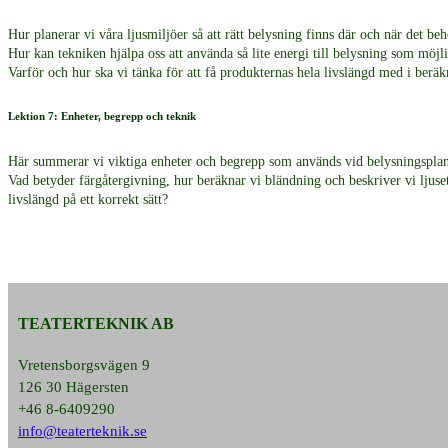
Hur planerar vi våra ljusmiljöer så att rätt belysning finns där och när det be
Hur kan tekniken hjälpa oss att använda så lite energi till belysning som möjl
Varför och hur ska vi tänka för att få produkternas hela livslängd med i berä
Lektion 7: Enheter, begrepp och teknik
Här summerar vi viktiga enheter och begrepp som används vid belysningsplan
Vad betyder färgåtergivning, hur beräknar vi bländning och beskriver vi ljuse
livslängd på ett korrekt sätt?
TEATERTEKNIK AB
Vretensborgsvägen 9
126 30 Hägersten
+46 8-6409290
info@teaterteknik.se