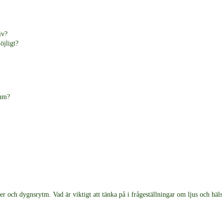
iv?
öjligt?
rum?
er och dygnsrytm. Vad är viktigt att tänka på i frågeställningar om ljus och häl