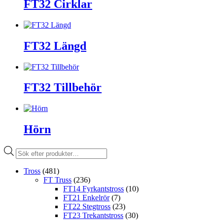
FT32 Cirklar
FT32 Längd
FT32 Tillbehör
Hörn
Produktsökning
Tross
(481)
FT Truss
(236)
FT14 Fyrkantstross
(10)
FT21 Enkelrör
(7)
FT22 Stegtross
(23)
FT23 Trekantstross
(30)