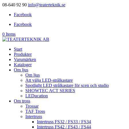
08-640 92 90
info@teaterteknik.se
Facebook
Facebook
0 Items
Start
Produkter
Varumärken
Kataloger
Om ljus
Om ljus
Att välja LED-strålkastare
Spotlight LED strålkastare för scen och studio
SHOWTEC ACT SERIES
LEDucation
Om tross
Trossar
TAF Tross
Intertruss
Intertruss FS32 / FS33 / FS34
Intertruss FS42 / FS43 / FS44