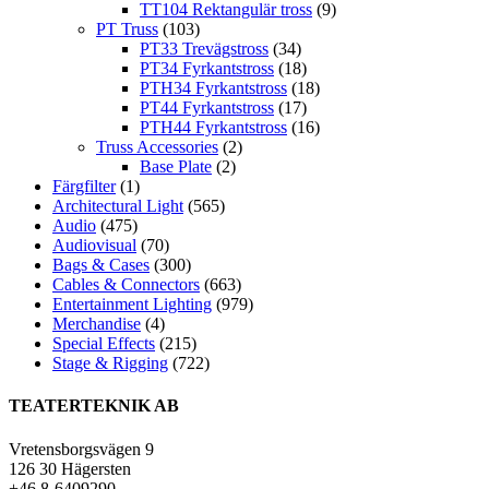
TT104 Rektangulär tross
(9)
PT Truss
(103)
PT33 Trevägstross
(34)
PT34 Fyrkantstross
(18)
PTH34 Fyrkantstross
(18)
PT44 Fyrkantstross
(17)
PTH44 Fyrkantstross
(16)
Truss Accessories
(2)
Base Plate
(2)
Färgfilter
(1)
Architectural Light
(565)
Audio
(475)
Audiovisual
(70)
Bags & Cases
(300)
Cables & Connectors
(663)
Entertainment Lighting
(979)
Merchandise
(4)
Special Effects
(215)
Stage & Rigging
(722)
TEATERTEKNIK AB
Vretensborgsvägen 9
126 30 Hägersten
+46 8-6409290