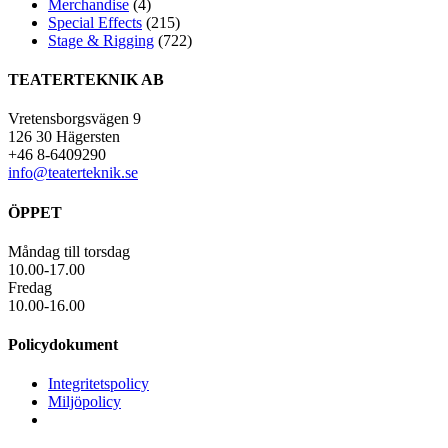
Merchandise
(4)
Special Effects
(215)
Stage & Rigging
(722)
TEATERTEKNIK AB
Vretensborgsvägen 9
126 30 Hägersten
+46 8-6409290
info@teaterteknik.se
ÖPPET
Måndag till torsdag
10.00-17.00
Fredag
10.00-16.00
Policydokument
Integritetspolicy
Miljöpolicy