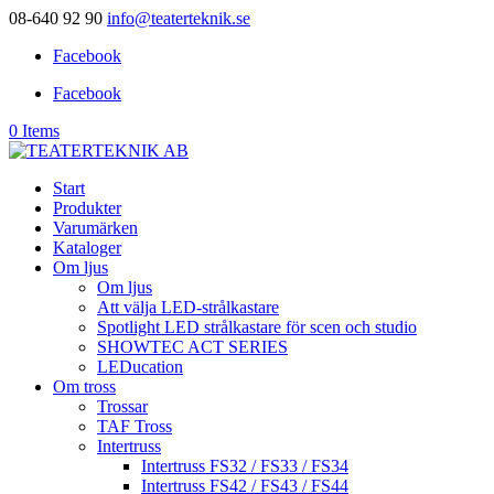
08-640 92 90
info@teaterteknik.se
Facebook
Facebook
0 Items
Start
Produkter
Varumärken
Kataloger
Om ljus
Om ljus
Att välja LED-strålkastare
Spotlight LED strålkastare för scen och studio
SHOWTEC ACT SERIES
LEDucation
Om tross
Trossar
TAF Tross
Intertruss
Intertruss FS32 / FS33 / FS34
Intertruss FS42 / FS43 / FS44