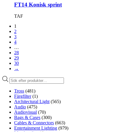
FT14 Konisk sprint
TAF
1
2
3
4
…
28
29
30
→
Produktsökning
Tross
(481)
Färgfilter
(1)
Architectural Light
(565)
Audio
(475)
Audiovisual
(70)
Bags & Cases
(300)
Cables & Connectors
(663)
Entertainment Lighting
(979)