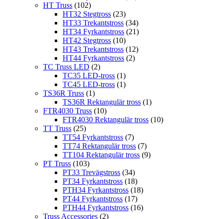
HT Truss
(102)
HT32 Stegtross
(23)
HT33 Trekantstross
(34)
HT34 Fyrkantstross
(21)
HT42 Stegtross
(10)
HT43 Trekantstross
(12)
HT44 Fyrkantstross
(2)
TC Truss LED
(2)
TC35 LED-tross
(1)
TC45 LED-tross
(1)
TS36R Truss
(1)
TS36R Rektangulär tross
(1)
FTR4030 Truss
(10)
FTR4030 Rektangulär tross
(10)
TT Truss
(25)
TT54 Fyrkantstross
(7)
TT74 Rektangulär tross
(7)
TT104 Rektangulär tross
(9)
PT Truss
(103)
PT33 Trevägstross
(34)
PT34 Fyrkantstross
(18)
PTH34 Fyrkantstross
(18)
PT44 Fyrkantstross
(17)
PTH44 Fyrkantstross
(16)
Truss Accessories
(2)