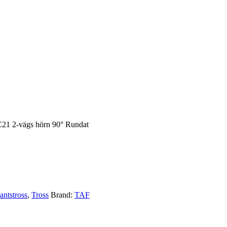
21 2-vägs hörn 90° Rundat
ntstross
,
Tross
Brand:
TAF