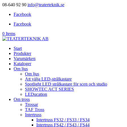
08-640 92 90
info@teaterteknik.se
Facebook
Facebook
0 Items
Start
Produkter
Varumärken
Kataloger
Om ljus
Om ljus
Att välja LED-strålkastare
Spotlight LED strålkastare för scen och studio
SHOWTEC ACT SERIES
LEDucation
Om tross
Trossar
TAF Tross
Intertruss
Intertruss FS32 / FS33 / FS34
Intertruss FS42 / FS43 / FS44