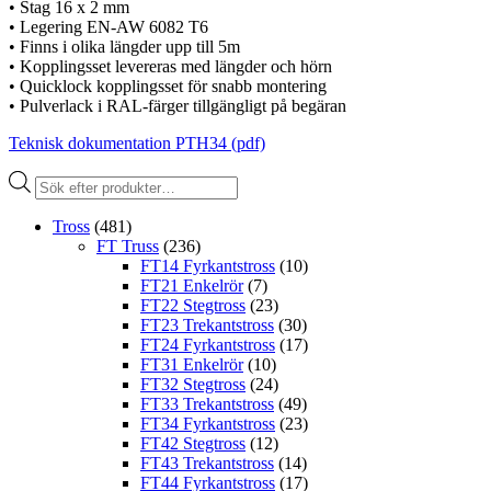
• Stag 16 x 2 mm
• Legering EN-AW 6082 T6
• Finns i olika längder upp till 5m
• Kopplingsset levereras med längder och hörn
• Quicklock kopplingsset för snabb montering
• Pulverlack i RAL-färger tillgängligt på begäran
Teknisk dokumentation PTH34 (pdf)
Produktsökning
Tross
(481)
FT Truss
(236)
FT14 Fyrkantstross
(10)
FT21 Enkelrör
(7)
FT22 Stegtross
(23)
FT23 Trekantstross
(30)
FT24 Fyrkantstross
(17)
FT31 Enkelrör
(10)
FT32 Stegtross
(24)
FT33 Trekantstross
(49)
FT34 Fyrkantstross
(23)
FT42 Stegtross
(12)
FT43 Trekantstross
(14)
FT44 Fyrkantstross
(17)