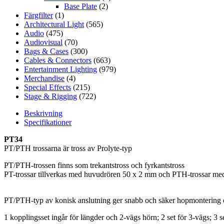
Base Plate
(2)
Färgfilter
(1)
Architectural Light
(565)
Audio
(475)
Audiovisual
(70)
Bags & Cases
(300)
Cables & Connectors
(663)
Entertainment Lighting
(979)
Merchandise
(4)
Special Effects
(215)
Stage & Rigging
(722)
Beskrivning
Specifikationer
PT34
PT/PTH trossarna är tross av Prolyte-typ
PT/PTH-trossen finns som trekantstross och fyrkantstross
PT-trossar tillverkas med huvudrören 50 x 2 mm och PTH-trossar m
PT/PTH-typ av konisk anslutning ger snabb och säker hopmontering o
1 kopplingsset ingår för längder och 2-vägs hörn; 2 set för 3-vägs; 3 se