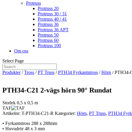
Protruss
Protruss 20
Protruss 30 / 31
Protruss 40 / 41
Protruss 36
Protruss 36 APT
Protruss 50
Protruss 60
Protruss 100
Om oss
Select Page
Produkter
/
Tross
/
PT Truss
/
PTH34 Fyrkantstross
/
Hörn
/ PTH34-C
PTH34-C21 2-vägs hörn 90° Rundat
Storlek 0,5 x 0,5 m
TAF
Artikelnr:
T-PTH34-C21-R
Kategorier:
Hörn
,
PT Truss
,
PTH34 Fyrka
• Fyrkantstross 288 x 288mm
• Huvudrör 48 x 3 mm