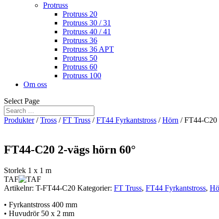
Protruss
Protruss 20
Protruss 30 / 31
Protruss 40 / 41
Protruss 36
Protruss 36 APT
Protruss 50
Protruss 60
Protruss 100
Om oss
Select Page
Produkter
/
Tross
/
FT Truss
/
FT44 Fyrkantstross
/
Hörn
/ FT44-C20 
FT44-C20 2-vägs hörn 60°
Storlek 1 x 1 m
TAF
Artikelnr:
T-FT44-C20
Kategorier:
FT Truss
,
FT44 Fyrkantstross
,
Hö
• Fyrkantstross 400 mm
• Huvudrör 50 x 2 mm