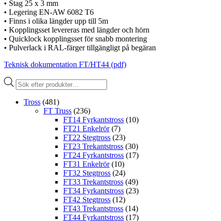
• Stag 25 x 3 mm
• Legering EN-AW 6082 T6
• Finns i olika längder upp till 5m
• Kopplingsset levereras med längder och hörn
• Quicklock kopplingsset för snabb montering
• Pulverlack i RAL-färger tillgängligt på begäran
Teknisk dokumentation FT/HT44 (pdf)
Produktsökning
Tross
(481)
FT Truss
(236)
FT14 Fyrkantstross
(10)
FT21 Enkelrör
(7)
FT22 Stegtross
(23)
FT23 Trekantstross
(30)
FT24 Fyrkantstross
(17)
FT31 Enkelrör
(10)
FT32 Stegtross
(24)
FT33 Trekantstross
(49)
FT34 Fyrkantstross
(23)
FT42 Stegtross
(12)
FT43 Trekantstross
(14)
FT44 Fyrkantstross
(17)