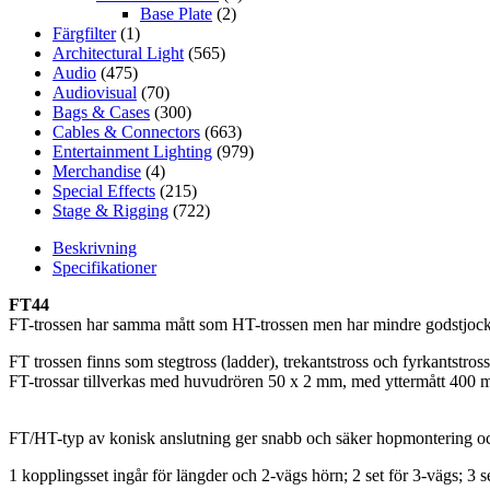
Base Plate
(2)
Färgfilter
(1)
Architectural Light
(565)
Audio
(475)
Audiovisual
(70)
Bags & Cases
(300)
Cables & Connectors
(663)
Entertainment Lighting
(979)
Merchandise
(4)
Special Effects
(215)
Stage & Rigging
(722)
Beskrivning
Specifikationer
FT44
FT-trossen har samma mått som HT-trossen men har mindre godstjockl
FT trossen finns som stegtross (ladder), trekantstross och fyrkantstross
FT-trossar tillverkas med huvudrören 50 x 2 mm, med yttermått 400
FT/HT-typ av konisk anslutning ger snabb och säker hopmontering oc
1 kopplingsset ingår för längder och 2-vägs hörn; 2 set för 3-vägs; 3 se