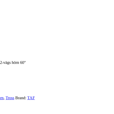
2-vägs hörn 60°
rn
,
Tross
Brand:
TAF