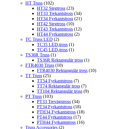
HT Truss
(102)
HT32 Stegtross
(23)
HT33 Trekantstross
(34)
HT34 Fyrkantstross
(21)
HT42 Stegtross
(10)
HT43 Trekantstross
(12)
HT44 Fyrkantstross
(2)
TC Truss LED
(2)
TC35 LED-tross
(1)
TC45 LED-tross
(1)
TS36R Truss
(1)
TS36R Rektangulär tross
(1)
FTR4030 Truss
(10)
FTR4030 Rektangulär tross
(10)
TT Truss
(25)
TT54 Fyrkantstross
(7)
TT74 Rektangulär tross
(7)
TT104 Rektangulär tross
(9)
PT Truss
(103)
PT33 Trevägstross
(34)
PT34 Fyrkantstross
(18)
PTH34 Fyrkantstross
(18)
PT44 Fyrkantstross
(17)
PTH44 Fyrkantstross
(16)
Truss Accessories
(2)