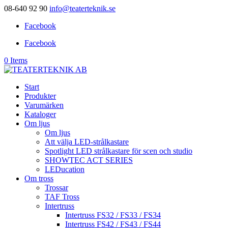
08-640 92 90
info@teaterteknik.se
Facebook
Facebook
0 Items
Start
Produkter
Varumärken
Kataloger
Om ljus
Om ljus
Att välja LED-strålkastare
Spotlight LED strålkastare för scen och studio
SHOWTEC ACT SERIES
LEDucation
Om tross
Trossar
TAF Tross
Intertruss
Intertruss FS32 / FS33 / FS34
Intertruss FS42 / FS43 / FS44