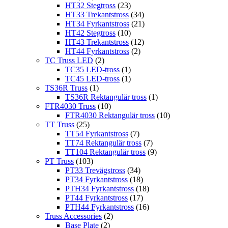
HT32 Stegtross
(23)
HT33 Trekantstross
(34)
HT34 Fyrkantstross
(21)
HT42 Stegtross
(10)
HT43 Trekantstross
(12)
HT44 Fyrkantstross
(2)
TC Truss LED
(2)
TC35 LED-tross
(1)
TC45 LED-tross
(1)
TS36R Truss
(1)
TS36R Rektangulär tross
(1)
FTR4030 Truss
(10)
FTR4030 Rektangulär tross
(10)
TT Truss
(25)
TT54 Fyrkantstross
(7)
TT74 Rektangulär tross
(7)
TT104 Rektangulär tross
(9)
PT Truss
(103)
PT33 Trevägstross
(34)
PT34 Fyrkantstross
(18)
PTH34 Fyrkantstross
(18)
PT44 Fyrkantstross
(17)
PTH44 Fyrkantstross
(16)
Truss Accessories
(2)
Base Plate
(2)