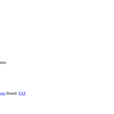
hörn
ross
Brand:
TAF