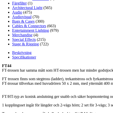
Färgfilter
(1)
Architectural Light
(565)
Audio
(475)
Audiovisual
(70)
Bags & Cases
(300)
Cables & Connectors
(663)
Entertainment Lighting
(979)
Merchandise
(4)
Special Effects
(215)
Stage & Rigging
(722)
Beskrivning
Specifikationer
FT44
FT-trossen har samma mått som HT-trossen men har mindre godstjockl
FT trossen finns som stegtross (ladder), trekantstross och fyrkantstross
FT-trossar tillverkas med huvudrören 50 x 2 mm, med yttermått 400
FT/HT-typ av konisk anslutning ger snabb och säker hopmontering oc
1 kopplingsset ingår för längder och 2-vägs hörn; 2 set för 3-vägs; 3 se