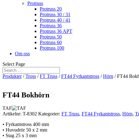
Protruss
Protruss 20
Protruss 30 / 31
Protruss 40 / 41
Protruss 36
Protruss 36 APT
Protruss 50
Protruss 60
Protruss 100
Om oss
Select Page
Produkter
/
Tross
/
FT Truss
/
FT44 Fyrkantstross
/
Hörn
/ FT44 Bok
FT44 Bokhörn
TAF
Artikelnr:
T-8302
Kategorier:
FT Truss
,
FT44 Fyrkantstross
,
Hörn
,
T
• Fyrkantstross 400 mm
• Huvudrör 50 x 2 mm
• Stag 25 x 3 mm