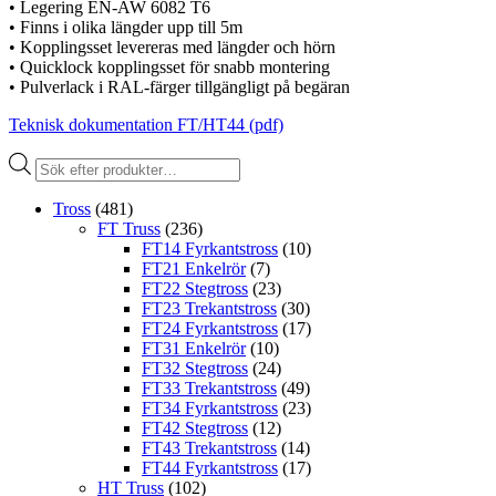
• Legering EN-AW 6082 T6
• Finns i olika längder upp till 5m
• Kopplingsset levereras med längder och hörn
• Quicklock kopplingsset för snabb montering
• Pulverlack i RAL-färger tillgängligt på begäran
Teknisk dokumentation FT/HT44 (pdf)
Produktsökning
Tross
(481)
FT Truss
(236)
FT14 Fyrkantstross
(10)
FT21 Enkelrör
(7)
FT22 Stegtross
(23)
FT23 Trekantstross
(30)
FT24 Fyrkantstross
(17)
FT31 Enkelrör
(10)
FT32 Stegtross
(24)
FT33 Trekantstross
(49)
FT34 Fyrkantstross
(23)
FT42 Stegtross
(12)
FT43 Trekantstross
(14)
FT44 Fyrkantstross
(17)
HT Truss
(102)