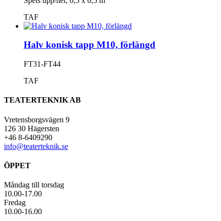
Spets upp/ner, 0,5 x 0,5 m
TAF
Halv konisk tapp M10, förlängd
FT31-FT44
TAF
TEATERTEKNIK AB
Vretensborgsvägen 9
126 30 Hägersten
+46 8-6409290
info@teaterteknik.se
ÖPPET
Måndag till torsdag
10.00-17.00
Fredag
10.00-16.00