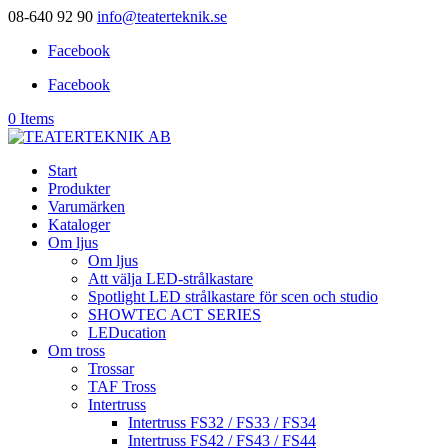
08-640 92 90
info@teaterteknik.se
Facebook
Facebook
0 Items
Start
Produkter
Varumärken
Kataloger
Om ljus
Om ljus
Att välja LED-strålkastare
Spotlight LED strålkastare för scen och studio
SHOWTEC ACT SERIES
LEDucation
Om tross
Trossar
TAF Tross
Intertruss
Intertruss FS32 / FS33 / FS34
Intertruss FS42 / FS43 / FS44