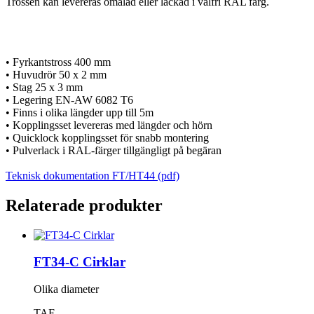
Trossen kan levereras omålad eller lackad i valfri RAL färg.
• Fyrkantstross 400 mm
• Huvudrör 50 x 2 mm
• Stag 25 x 3 mm
• Legering EN-AW 6082 T6
• Finns i olika längder upp till 5m
• Kopplingsset levereras med längder och hörn
• Quicklock kopplingsset för snabb montering
• Pulverlack i RAL-färger tillgängligt på begäran
Teknisk dokumentation FT/HT44 (pdf)
Relaterade produkter
FT34-C Cirklar
Olika diameter
TAF