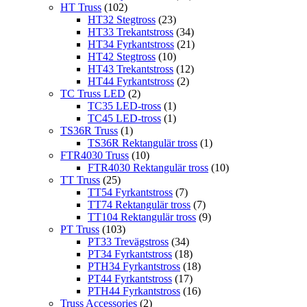
HT Truss
(102)
HT32 Stegtross
(23)
HT33 Trekantstross
(34)
HT34 Fyrkantstross
(21)
HT42 Stegtross
(10)
HT43 Trekantstross
(12)
HT44 Fyrkantstross
(2)
TC Truss LED
(2)
TC35 LED-tross
(1)
TC45 LED-tross
(1)
TS36R Truss
(1)
TS36R Rektangulär tross
(1)
FTR4030 Truss
(10)
FTR4030 Rektangulär tross
(10)
TT Truss
(25)
TT54 Fyrkantstross
(7)
TT74 Rektangulär tross
(7)
TT104 Rektangulär tross
(9)
PT Truss
(103)
PT33 Trevägstross
(34)
PT34 Fyrkantstross
(18)
PTH34 Fyrkantstross
(18)
PT44 Fyrkantstross
(17)
PTH44 Fyrkantstross
(16)
Truss Accessories
(2)