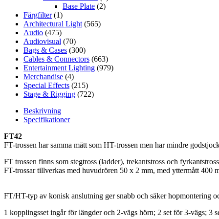
Base Plate
(2)
Färgfilter
(1)
Architectural Light
(565)
Audio
(475)
Audiovisual
(70)
Bags & Cases
(300)
Cables & Connectors
(663)
Entertainment Lighting
(979)
Merchandise
(4)
Special Effects
(215)
Stage & Rigging
(722)
Beskrivning
Specifikationer
FT42
FT-trossen har samma mått som HT-trossen men har mindre godstjockl
FT trossen finns som stegtross (ladder), trekantstross och fyrkantstross
FT-trossar tillverkas med huvudrören 50 x 2 mm, med yttermått 400
FT/HT-typ av konisk anslutning ger snabb och säker hopmontering oc
1 kopplingsset ingår för längder och 2-vägs hörn; 2 set för 3-vägs; 3 se