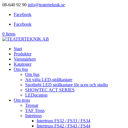
08-640 92 90
info@teaterteknik.se
Facebook
Facebook
0 Items
Start
Produkter
Varumärken
Kataloger
Om ljus
Om ljus
Att välja LED-strålkastare
Spotlight LED strålkastare för scen och studio
SHOWTEC ACT SERIES
LEDucation
Om tross
Trossar
TAF Tross
Intertruss
Intertruss FS32 / FS33 / FS34
Intertruss FS42 / FS43 / FS44