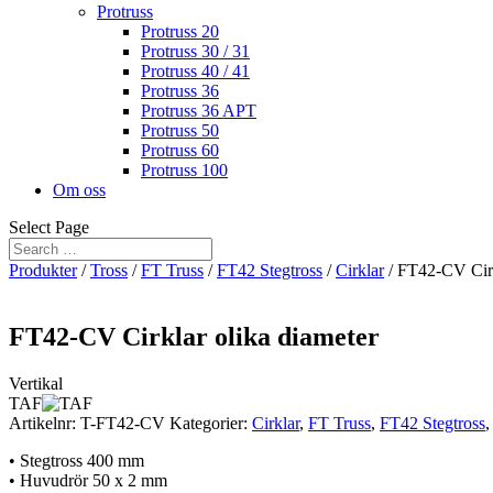
Protruss
Protruss 20
Protruss 30 / 31
Protruss 40 / 41
Protruss 36
Protruss 36 APT
Protruss 50
Protruss 60
Protruss 100
Om oss
Select Page
Produkter
/
Tross
/
FT Truss
/
FT42 Stegtross
/
Cirklar
/ FT42-CV Cirk
FT42-CV Cirklar olika diameter
Vertikal
TAF
Artikelnr:
T-FT42-CV
Kategorier:
Cirklar
,
FT Truss
,
FT42 Stegtross
• Stegtross 400 mm
• Huvudrör 50 x 2 mm