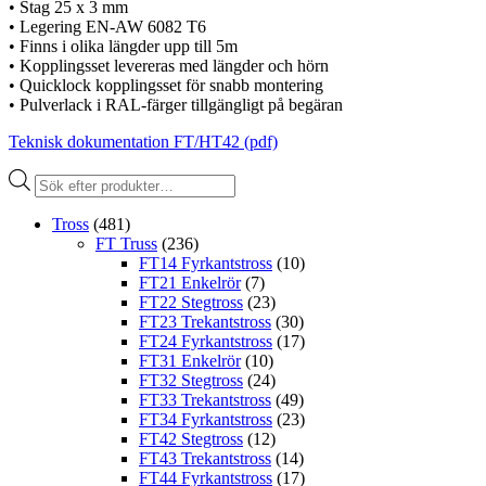
• Stag 25 x 3 mm
• Legering EN-AW 6082 T6
• Finns i olika längder upp till 5m
• Kopplingsset levereras med längder och hörn
• Quicklock kopplingsset för snabb montering
• Pulverlack i RAL-färger tillgängligt på begäran
Teknisk dokumentation FT/HT42 (pdf)
Produktsökning
Tross
(481)
FT Truss
(236)
FT14 Fyrkantstross
(10)
FT21 Enkelrör
(7)
FT22 Stegtross
(23)
FT23 Trekantstross
(30)
FT24 Fyrkantstross
(17)
FT31 Enkelrör
(10)
FT32 Stegtross
(24)
FT33 Trekantstross
(49)
FT34 Fyrkantstross
(23)
FT42 Stegtross
(12)
FT43 Trekantstross
(14)
FT44 Fyrkantstross
(17)