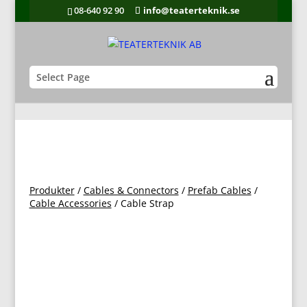
08-640 92 90
info@teaterteknik.se
Select Page
Produkter
/
Cables & Connectors
/
Prefab Cables
/
Cable Accessories
/ Cable Strap