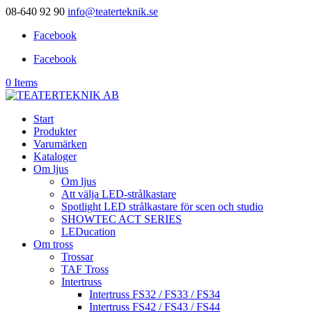
08-640 92 90
info@teaterteknik.se
Facebook
Facebook
0 Items
Start
Produkter
Varumärken
Kataloger
Om ljus
Om ljus
Att välja LED-strålkastare
Spotlight LED strålkastare för scen och studio
SHOWTEC ACT SERIES
LEDucation
Om tross
Trossar
TAF Tross
Intertruss
Intertruss FS32 / FS33 / FS34
Intertruss FS42 / FS43 / FS44