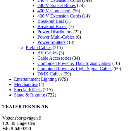
240 V Extension Cords
(149)
240 V Socket Boxes
(24)
400 V Connectors
(56)
400 V Extension Cords
(14)
Breakout Bars
(1)
Breakout Boxes
(7)
Power Distributors
(22)
Power Multi-Cables
(6)
Power Splitters
(18)
Prefab Cables
(215)
AV Cables
(3)
Cable Accessories
(34)
Combined Power & Data Signal Cables
(10)
Combined Power & Light Signal Cables
(69)
DMX Cables
(99)
Entertainment Lighting
(979)
Merchandise
(4)
Special Effects
(215)
Stage & Rigging
(722)
TEATERTEKNIK AB
Vretensborgsvägen 9
126 30 Hägersten
+46 8-6409290