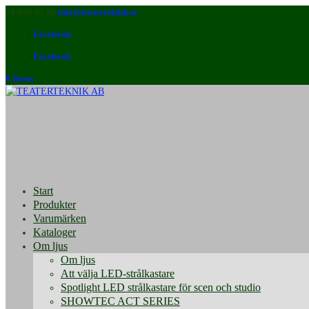
08-640 92 90
info@teaterteknik.se
Facebook
Facebook
0 Items
Start
Produkter
Varumärken
Kataloger
Om ljus
Om ljus
Att välja LED-strålkastare
Spotlight LED strålkastare för scen och studio
SHOWTEC ACT SERIES