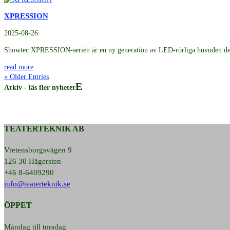
XPRESSION
2025-08-26
Showtec XPRESSION-serien är en ny generation av LED-rörliga huvuden desi
read more
« Older Entries
Arkiv - läs fler nyheter
TEATERTEKNIK AB
Vretensborgsvägen 9
126 30 Hägersten
+46 8-6409290
info@teaterteknik.se
ÖPPET
Måndag till torsdag