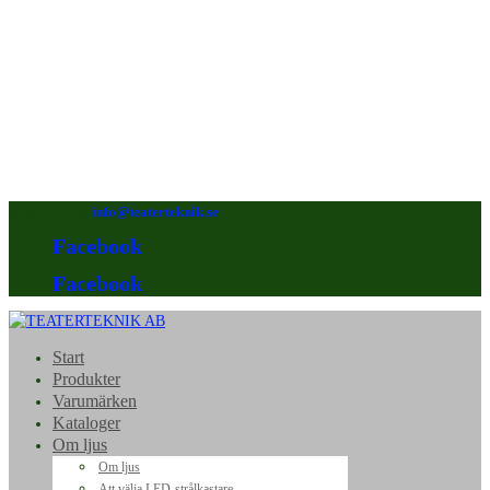
08-640 92 90
info@teaterteknik.se
Facebook
Facebook
Start
Produkter
Varumärken
Kataloger
Om ljus
Om ljus
Att välja LED-strålkastare