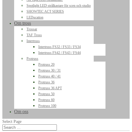
Spotlight LED strålkastare för scen och studio
SHOWTEC ACT SERIES
LEDucation
Om tross
Trossar
TAF Tross
Intertruss
Intertruss FS32 / FS33 / FS34
Intertruss FS42 / FS43 / FS44
Protruss
Protruss 20
Protruss 30 / 31
Protruss 40 / 41
Protruss 36
Protruss 36 APT
Protruss 50
Protruss 60
Protruss 100
Om oss
Select Page