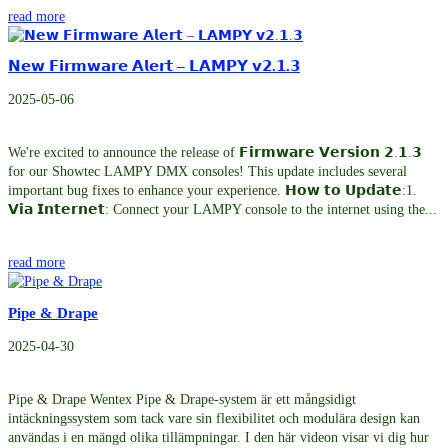
read more
𝗡𝗲𝘄 𝗙𝗶𝗿𝗺𝘄𝗮𝗿𝗲 𝗔𝗹𝗲𝗿𝘁 – 𝗟𝗔𝗠𝗣𝗬 𝘃𝟮.𝟭.𝟯
2025-05-06
We're excited to announce the release of 𝗙𝗶𝗿𝗺𝘄𝗮𝗿𝗲 𝗩𝗲𝗿𝘀𝗶𝗼𝗻 𝟮.𝟭.𝟯
for our Showtec LAMPY DMX consoles! This update includes several
important bug fixes to enhance your experience. 𝗛𝗼𝘄 𝘁𝗼 𝗨𝗽𝗱𝗮𝘁𝗲:1.
𝗩𝗶𝗮 𝗜𝗻𝘁𝗲𝗿𝗻𝗲𝘁: Connect your LAMPY console to the internet using the...
read more
Pipe & Drape
2025-04-30
Pipe & Drape Wentex Pipe & Drape-system är ett mångsidigt
intäckningssystem som tack vare sin flexibilitet och modulära design kan
användas i en mängd olika tillämpningar. I den här videon visar vi dig hur