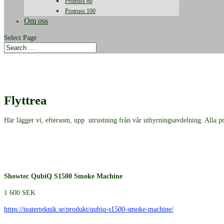
Protruss 60
Protruss 100
Om oss
Select Page
Flyttrea
Här lägger vi, eftersom, upp utrustning från vår uthyrningsavdelning. Alla p
Showtec QubiQ S1500 Smoke Machine
1 600 SEK
https://teaterteknik.se/produkt/qubiq-s1500-smoke-machine/