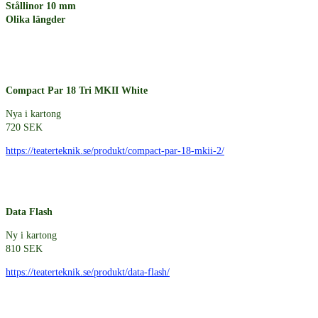
Stållinor 10 mm
Olika längder
Compact Par 18 Tri MKII White
Nya i kartong
720 SEK
https://teaterteknik.se/produkt/compact-par-18-mkii-2/
Data Flash
Ny i kartong
810 SEK
https://teaterteknik.se/produkt/data-flash/