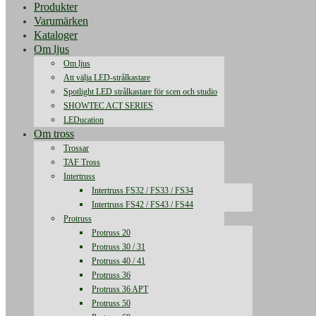
Produkter
Varumärken
Kataloger
Om ljus
Om ljus
Att välja LED-strålkastare
Spotlight LED strålkastare för scen och studio
SHOWTEC ACT SERIES
LEDucation
Om tross
Trossar
TAF Tross
Intertruss
Intertruss FS32 / FS33 / FS34
Intertruss FS42 / FS43 / FS44
Protruss
Protruss 20
Protruss 30 / 31
Protruss 40 / 41
Protruss 36
Protruss 36 APT
Protruss 50