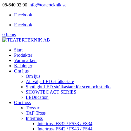
08-640 92 90
info@teaterteknik.se
Facebook
Facebook
0 Items
Start
Produkter
Varumärken
Kataloger
Om ljus
Om ljus
Att välja LED-strålkastare
Spotlight LED strålkastare för scen och studio
SHOWTEC ACT SERIES
LEDucation
Om tross
Trossar
TAF Tross
Intertruss
Intertruss FS32 / FS33 / FS34
Intertruss FS42 / FS43 / FS44