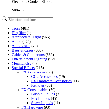
Electronic Confetti Shooter
Showtec
Produktsökning
Tross
(481)
Färgfilter
(1)
Architectural Light
(565)
Audio
(475)
Audiovisual
(70)
Bags & Cases
(300)
Cables & Connectors
(663)
Entertainment Lighting
(979)
Merchandise
(4)
Special Effects
(215)
FX Accessories
(63)
CO2 Accessories
(19)
FX Hardware Accessories
(11)
Remotes
(33)
FX Consumables
(59)
Bubble Liquids
(3)
Fog Liquids
(45)
Snow Liquids
(11)
FX Hardware
(93)