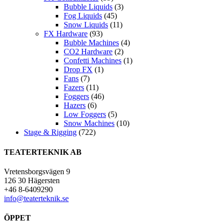
Bubble Liquids
(3)
Fog Liquids
(45)
Snow Liquids
(11)
FX Hardware
(93)
Bubble Machines
(4)
CO2 Hardware
(2)
Confetti Machines
(1)
Drop FX
(1)
Fans
(7)
Fazers
(11)
Foggers
(46)
Hazers
(6)
Low Foggers
(5)
Snow Machines
(10)
Stage & Rigging
(722)
TEATERTEKNIK AB
Vretensborgsvägen 9
126 30 Hägersten
+46 8-6409290
info@teaterteknik.se
ÖPPET