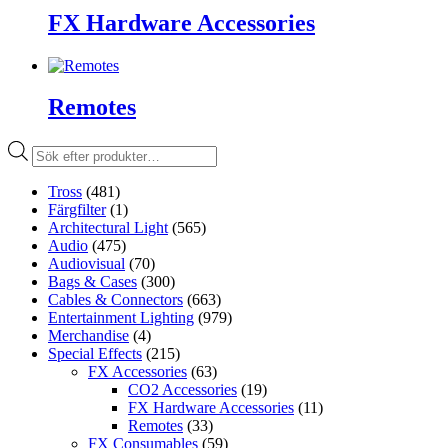
FX Hardware Accessories
Remotes
Produktsökning
Tross
(481)
Färgfilter
(1)
Architectural Light
(565)
Audio
(475)
Audiovisual
(70)
Bags & Cases
(300)
Cables & Connectors
(663)
Entertainment Lighting
(979)
Merchandise
(4)
Special Effects
(215)
FX Accessories
(63)
CO2 Accessories
(19)
FX Hardware Accessories
(11)
Remotes
(33)
FX Consumables
(59)