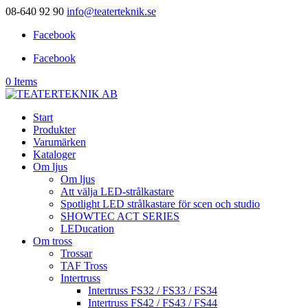
08-640 92 90
info@teaterteknik.se
Facebook
Facebook
0 Items
Start
Produkter
Varumärken
Kataloger
Om ljus
Om ljus
Att välja LED-strålkastare
Spotlight LED strålkastare för scen och studio
SHOWTEC ACT SERIES
LEDucation
Om tross
Trossar
TAF Tross
Intertruss
Intertruss FS32 / FS33 / FS34
Intertruss FS42 / FS43 / FS44