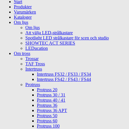
Start
Produkter
Varumärken
Kataloger
Om ljus
Om ljus
Att välja LED-strålkastare
Spotlight LED strålkastare för scen och studio
SHOWTEC ACT SERIES
LEDucation
Om tross
Trossar
TAF Tross
Intertruss
Intertruss FS32 / FS33 / FS34
Intertruss FS42 / FS43 / FS44
Protruss
Protruss 20
Protruss 30 / 31
Protruss 40 / 41
Protruss 36
Protruss 36 APT
Protruss 50
Protruss 60
Protruss 100