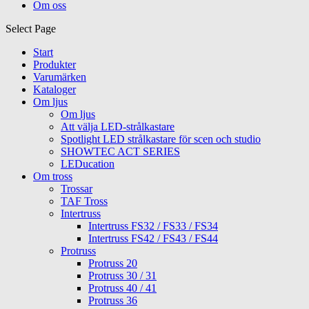
Om oss
Select Page
Start
Produkter
Varumärken
Kataloger
Om ljus
Om ljus
Att välja LED-strålkastare
Spotlight LED strålkastare för scen och studio
SHOWTEC ACT SERIES
LEDucation
Om tross
Trossar
TAF Tross
Intertruss
Intertruss FS32 / FS33 / FS34
Intertruss FS42 / FS43 / FS44
Protruss
Protruss 20
Protruss 30 / 31
Protruss 40 / 41
Protruss 36