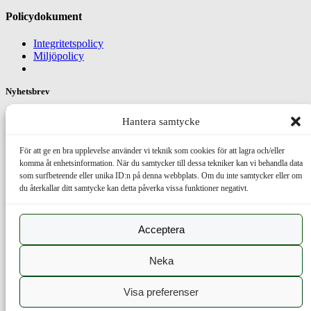
Policydokument
Integritetspolicy
Miljöpolicy
Nyhetsbrev
Prenumerera på vårt nyhetsbrev
Hantera samtycke
Namn
För att ge en bra upplevelse använder vi teknik som cookies för att lagra och/eller
E-post
komma åt enhetsinformation. När du samtycker till dessa tekniker kan vi behandla data
som surfbeteende eller unika ID:n på denna webbplats. Om du inte samtycker eller om
du återkallar ditt samtycke kan detta påverka vissa funktioner negativt.
Facebook
Acceptera
TEATERTEKNIK AB -Tekniskt stöd för konstnärlig verksamhet
Neka
Produktsökning
Visa preferenser