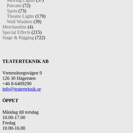
Moving Lights
(57)
Parcans
(72)
Spots
(73)
Theatre Lights
(179)
Wall Washers
(39)
Merchandise
(4)
Special Effects
(215)
Stage & Rigging
(722)
TEATERTEKNIK AB
Vretensborgsvägen 9
126 30 Hägersten
+46 8-6409290
info@teaterteknik.se
ÖPPET
Måndag till torsdag
10.00-17.00
Fredag
10.00-16.00