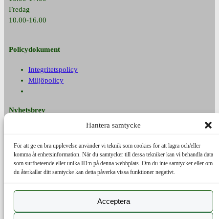
Fredag
10.00-16.00
Policydokument
Integritetspolicy
Miljöpolicy
Nyhetsbrev
Hantera samtycke
Prenumerera på vårt nyhetsbrev
Namn
För att ge en bra upplevelse använder vi teknik som cookies för att lagra och/eller
komma åt enhetsinformation. När du samtycker till dessa tekniker kan vi behandla data
E-post
som surfbeteende eller unika ID:n på denna webbplats. Om du inte samtycker eller om
du återkallar ditt samtycke kan detta påverka vissa funktioner negativt.
Acceptera
Facebook