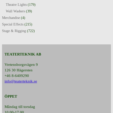
Theatre Lights
(179)
Wall Washers
(39)
Merchandise
(4)
Special Effects
(215)
Stage & Rigging
(722)
TEATERTEKNIK AB
Vretensborgsvägen 9
126 30 Hägersten
+46 8-6409290
info@teaterteknik.se
ÖPPET
Måndag till torsdag
10.00-17.00