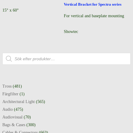
Vertical Bracket for Spectra series
15° x 60°
For vertical and baseplate mounting
Showtec
Produktsökning
Tross
(481)
Färgfilter
(1)
Architectural Light
(565)
Audio
(475)
Audiovisual
(70)
Bags & Cases
(300)
Cables & Connectors
(663)