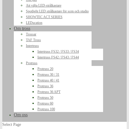
Att välja LED-strålkastare
Spotlight LED strålkastare för scen och studio
SHOWTEC ACT SERIES
LEDucation
Om tross
Trossar
TAF Tross
Intertruss
Intertruss FS32 / FS33 / FS34
Intertruss FS42 / FS43 / FS44
Protruss
Protruss 20
Protruss 30 / 31
Protruss 40 / 41
Protruss 36
Protruss 36 APT
Protruss 50
Protruss 60
Protruss 100
Om oss
Select Page