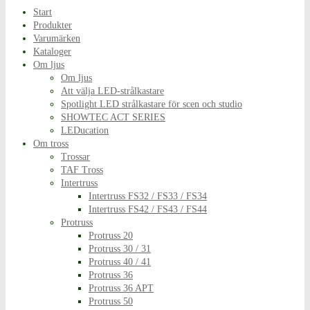
Start
Produkter
Varumärken
Kataloger
Om ljus
Om ljus
Att välja LED-strålkastare
Spotlight LED strålkastare för scen och studio
SHOWTEC ACT SERIES
LEDucation
Om tross
Trossar
TAF Tross
Intertruss
Intertruss FS32 / FS33 / FS34
Intertruss FS42 / FS43 / FS44
Protruss
Protruss 20
Protruss 30 / 31
Protruss 40 / 41
Protruss 36
Protruss 36 APT
Protruss 50