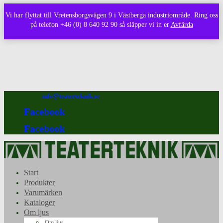
Vi har flyttat till Vretensborgsvägen 9 i Västberga industriområde. Ring oss
på telefon +46 (0) 8 640 92 90 så släpper vi in er
Avfärda
08-640 92 90
info@teaterteknik.se
Facebook
Facebook
Start
Produkter
Varumärken
Kataloger
Om ljus
Om ljus